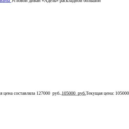
иваны
Угловой диван «Адель» раскладной большой
я цена составляла 127000 руб..
105000
руб.
Текущая цена: 105000