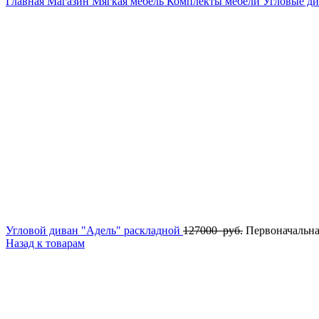
Главная
Магазин
Мягкая мебель
Комплекты мебели
Угловые д
Угловой диван "Адель" раскладной
127000
руб.
Первоначальна
Назад к товарам