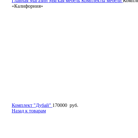
Главная
Магазин
Мягкая мебель
Комплекты мебели
Компл
«Калифорния»
Комплект "Дубай"
170000
руб.
Назад к товарам