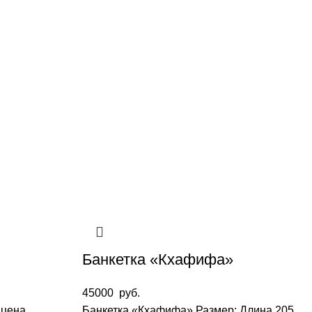
Банкетка «Кхафифа»
45000
руб.
 цена
Банкетка «Кхафифа» Размер: Длина 205