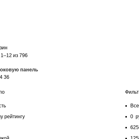
зин
1–12 из 796
боковую панель
24
36
по
Фильт
сть
Вс
у рейтингу
0
р
62
зкой
12