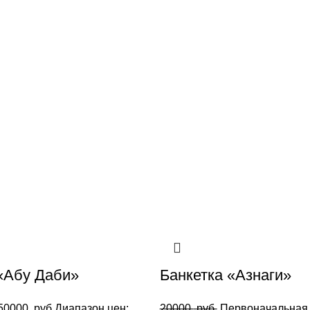
«Абу Даби»
Банкетка «Азнаги»
50000
руб.
Диапазон цен:
20000
руб.
Первоначальная