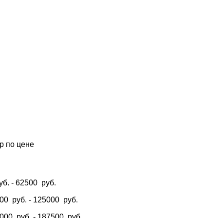
р по цене
е
уб.
-
62500
руб.
500
руб.
-
125000
руб.
5000
руб.
-
187500
руб.