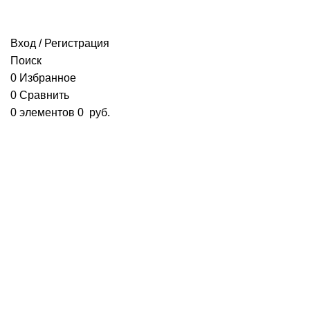
+7 960 777 70 34
;
+7963 373 70 46
ipaeva1988napulya@mail.ru
Вход / Регистрация
Поиск
0
Избранное
0
Сравнить
0
элементов
0
руб.
+7 960 777 70 34
;
+7963 373 70 46