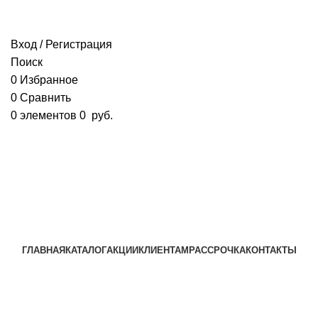
+7 960 777 70 34
;
+7963 373 70 46
ipaeva1988napulya@mail.ru
Вход / Регистрация
Поиск
0
Избранное
0
Сравнить
0
элементов
0
руб.
+7 960 777 70 34
;
+7963 373 70 46
ГЛАВНАЯ
КАТАЛОГ
АКЦИИ
КЛИЕНТАМ
РАССРОЧКА
КОНТАКТЫ
КОНСУЛЬТАНТ