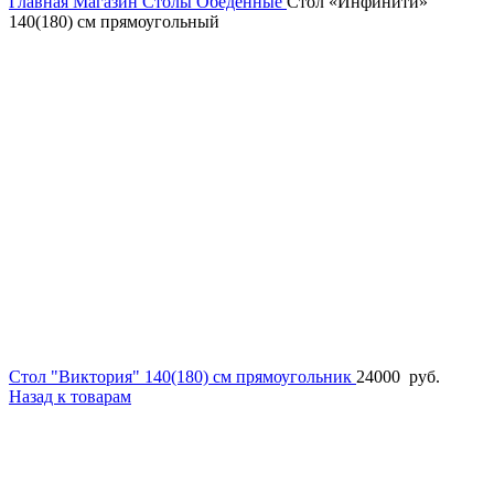
Главная
Магазин
Столы
Обеденные
Стол «Инфинити»
140(180) см прямоугольный
Стол "Виктория" 140(180) см прямоугольник
24000
руб.
Назад к товарам