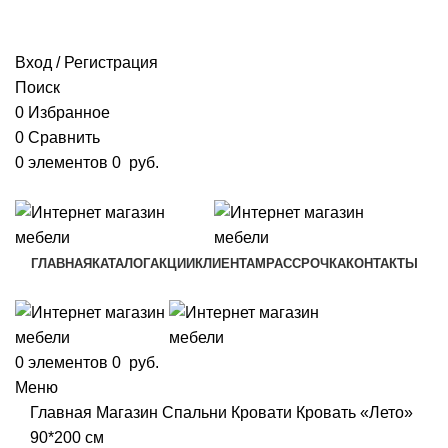
+7 960 777 70 34
;
+7963 373 70 46
ipaeva1988napulya@mail.ru
Вход / Регистрация
Поиск
0
Избранное
0
Сравнить
0
элементов
0
руб.
+7 960 777 70 34
;
+7963 373 70 46
ГЛАВНАЯ
КАТАЛОГ
АКЦИИ
КЛИЕНТАМ
РАССРОЧКА
КОНТАКТЫ
КОНСУЛЬТАНТ
0
элементов
0
руб.
Меню
Главная
Магазин
Спальни
Кровати
Кровать «Лето»
90*200 см