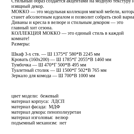
Стильный образ создается акцентами на модную текстуру 
изящный декор.
МОККО — это модульная коллекция мягкой мебели, котор
станет абсолютным идеалом и позволит собрать свой вариа
Диваны и кресла в велюре и стильным декором — это
главный хит сезона.
КОЛЛЕКЦИЯ МОККО — это единый стиль в каждой
комнате!
Размеры:
Шкаф 3-х ств. — Ш 1375*Г 580*В 2245 мм
Кровать (160х200) — Ш 1785*Г 2055*В 1460 мм
Тумбочка — Ш 470*Г 500*В 495 мм
Туалетный столик — Ш 1500*Г 502*В 765 мм
Зеркало для комода — Ш 700*В 1000 мм
цвет модели: бежевый
материал корпуса: ЛДСП
материал фасада: МДФ
материал декора: пенополиуретан
материал изголовья: велюр
подъемный механизм: нет