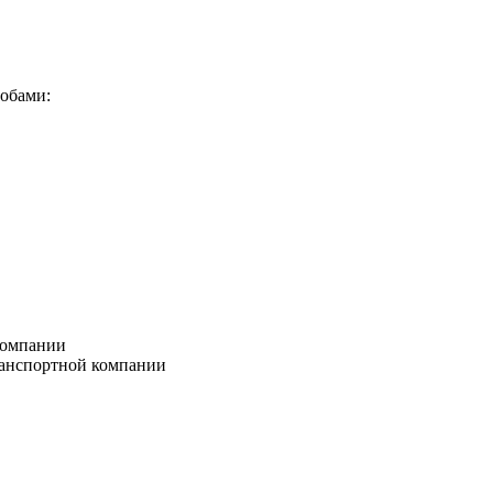
собами:
компании
ранспортной компании