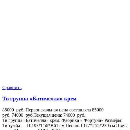
Сравнить
Тв группа «Батичелла» крем
85000
руб.
Первоначальная цена составляла 85000
руб..
74000
руб.
Текущая цена: 74000 руб..
Тв группа «Батичелла» крем. Фабрика » Фортуна» Размеры:
Тв тумба — Ш193*Г56*В61 см Пенал- Ш77*Г55*239 см Цвет: