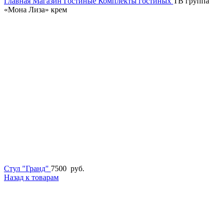
Главная
Магазин
Гостиные
Комплекты гостиных
ТВ группа
«Мона Лиза» крем
Стул "Гранд"
7500
руб.
Назад к товарам