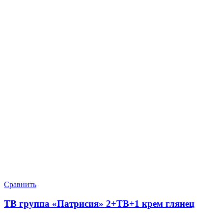
Сравнить
ТВ группа «Патрисия» 2+ТВ+1 крем глянец