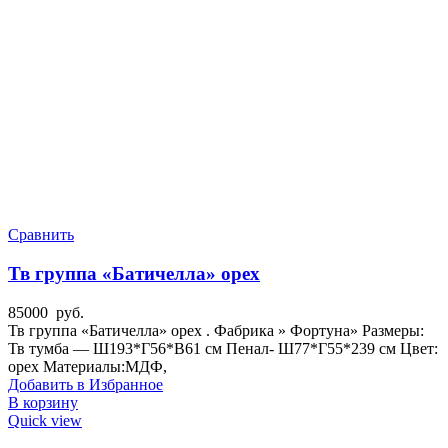
Сравнить
Тв группа «Батичелла» орех
85000
руб.
Тв группа «Батичелла» орех . Фабрика » Фортуна» Размеры:
Тв тумба — Ш193*Г56*В61 см Пенал- Ш77*Г55*239 см Цвет:
орех Материалы:МДФ,
Добавить в Избранное
В корзину
Quick view