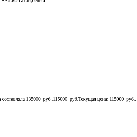
а «Алия» сатин,белый
 составляла 135000 руб..
115000
руб.
Текущая цена: 115000 руб..