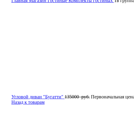
Главная
Магазин
Гостиные
Комплекты гостиных
Тв групп
Угловой диван "Бугатти"
135000
руб.
Первоначальная цена
Назад к товарам