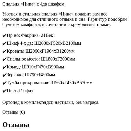
Спальня «Ника» с 4дв шкафом;
Уютная и стильная спальня «Ника» подарит вам все
необходимое для отличного отдыха и сна. Гарнитур подобран
с учетом комфорта, в сочетании с кремовыми тонами.
✔️Пр-во: Фабрика«21Век»
✔️Шкаф 4-х дв: Ш2000хГ520хВ2100мм
✔️Кровать: Ш2060хГ1904хВ1200мм
✔️Спальное место: Ш1800хГ2000мм
✔️Комод: Ш910хГ470хВ990мм
✔️Зеркало: Ш790хВ800мм
✔️Тумба прикроватная: Ш560хГ430хВ570мм
✔️Цвет: Графит
Ортопед в комплекте(дсп настилы), без матраса.
Отзывы (0)
Отзывы