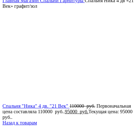
Главная
Магазин
Спальни
Гарнитуры
Спальня Ника 4 дв «21
Век» графит/зол
Спальня "Ника" 4 дв. "21 Век"
110000
руб.
Первоначальная
цена составляла 110000 руб..
95000
руб.
Текущая цена: 95000
руб..
Назад к товарам