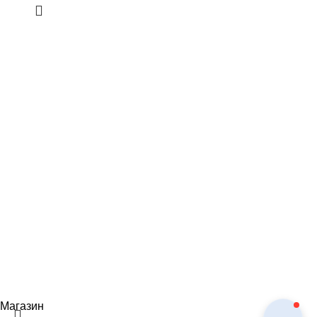
Интернет-магазин мебели в Дагестане.
РД, Махачкала, пр-т. Аметхана Султана 59
Тел:
+7995 762 99 99
;
+7963 373 70 46
Email: ipaeva1988napulya@mail.ru
Разработка и
Интернет магазин DIVANIDAGESTAN.RU
продвижение
Todayrus.ru
Магазин