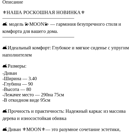
Описание
⚜️НАША РОСКОШНАЯ НОВИНКА⚜️
———————————————
🛋️ модель 💫MOON💫 — гармония безупречного стиля и
комфорта для вашего дома.
———————————————
🛋️Идеальный комфорт: Глубокое и мягкое сиденье с упругим
наполнителем
🛋️Размеры:
-Диван
-Ширина — 3.40
-Глубина — 90
-Высота — 80
-Лежачее место — 290на 75см
-В откидном виде 95см
🛋️Прочность и практичность: Надежный каркас из массива
дерева и износостойкая обивка
🛋️Диван ⚜️MOON⚜️— это разумное сочетание эстетики,